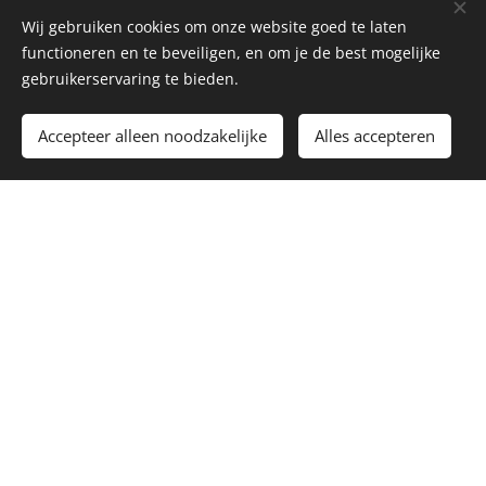
prachtige wereld. Leer over de geschiedenis,
Wij gebruiken cookies om onze website goed te laten
verschillende soorten...
functioneren en te beveiligen, en om je de best mogelijke
gebruikerservaring te bieden.
Klik meer info
Accepteer alleen noodzakelijke
Alles accepteren